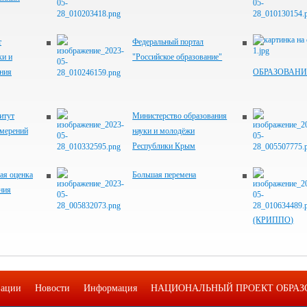
т
Федеральный портал
ки и
"Российское образование"
ния
ОБРАЗОВАНИ
итут
Министерство образования
змерений
науки и молодёжи
Республики Крым
я оценка
Большая перемена
ния
(КРИППО)
зации
Новости
Информация
НАЦИОНАЛЬНЫЙ ПРОЕКТ ОБРАЗ