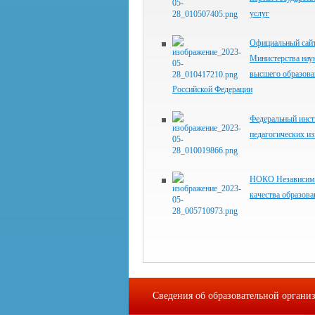
услуг
Официальный сай
Министерства нау
высшего образова
Российской Федерации
Федеральный инст
педагогических и
НОКО Независима
качества образова
Сведения об образовательной органи