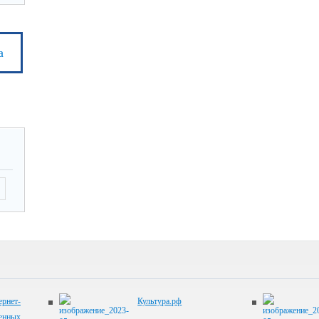
а
рнет-
Культура.рф
венных