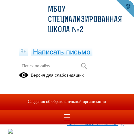
МБОУ
СПЕЦИАЛИЗИРОВАННАЯ
ШКОЛА №2
Написать письмо
Акция благотворительности и
Версия для слабовидящих
милосердия «Белый цветок»
27.09.2024
Сведения об образовательной организации